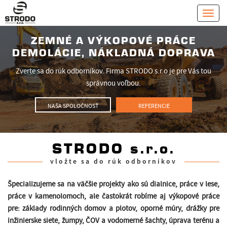
Toggl
navig
ZEMNÉ A VÝKOPOVÉ PRÁCE
DEMOLÁCIE, NÁKLADNÁ DOPRAVA
Zverte sa do rúk odborníkov. Firma STRODO s.r.o je pre Vás tou
správnou voľbou.
NAŠA SPOLOČNOSŤ
REFERENCIE
STRODO s.r.o.
vložte sa do rúk odborníkov
Špecializujeme sa na väčšie projekty ako sú dialnice, práce v lese,
práce v kamenolomoch, ale častokrát robíme aj výkopové práce
pre: základy rodinných domov a plotov, oporné múry, drážky pre
inžinierske siete, žumpy, ČOV a vodomerné šachty, úprava terénu a