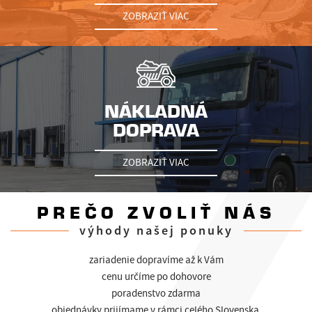
ZOBRAZIŤ VIAC
NÁKLADNÁ
DOPRAVA
ZOBRAZIŤ VIAC
PREČO ZVOLIŤ NÁS
výhody našej ponuky
zariadenie dopravíme až k Vám
cenu určíme po dohovore
poradenstvo zdarma
objednávky prijímame v rámci celého Slovenska